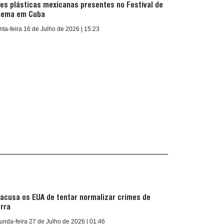
tes plásticas mexicanas presentes no Festival de
nema em Cuba
nta-feira 16 de Julho de 2026 | 15:23
Last Edition | English
July 8, 2026
 acusa os EUA de tentar normalizar crimes de
rra
nda-feira 27 de Julho de 2026 | 01:46