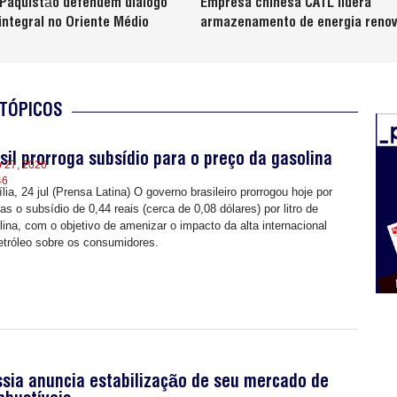
 Paquistão defendem diálogo
Empresa chinesa CATL lidera
integral no Oriente Médio
armazenamento de energia renov
TÓPICOS
sil prorroga subsídio para o preço da gasolina
o 27, 2026
46
lia, 24 jul (Prensa Latina) O governo brasileiro prorrogou hoje por
ias o subsídio de 0,44 reais (cerca de 0,08 dólares) por litro de
lina, com o objetivo de amenizar o impacto da alta internacional
etróleo sobre os consumidores.
sia anuncia estabilização de seu mercado de