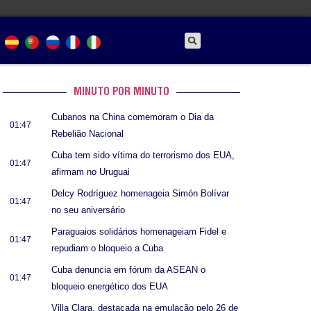
MINUTO POR MINUTO
Cubanos na China comemoram o Dia da
01:47
Rebelião Nacional
Cuba tem sido vítima do terrorismo dos EUA,
01:47
afirmam no Uruguai
Delcy Rodríguez homenageia Simón Bolívar
01:47
no seu aniversário
Paraguaios solidários homenageiam Fidel e
01:47
repudiam o bloqueio a Cuba
Cuba denuncia em fórum da ASEAN o
01:47
bloqueio energético dos EUA
Villa Clara, destacada na emulação pelo 26 de