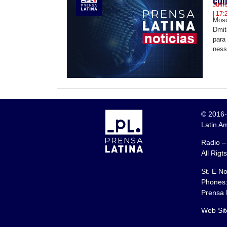
com
Julh
| 17:
Mosc
Dmit
para
ness
© 2016-
Latin A
Radio –
All Rigt
St. E N
Phones:
Prensa 
Web Sit