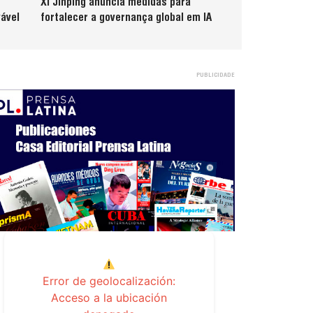
Xi Jinping anuncia medidas para
ável
fortalecer a governança global em IA
PUBLICIDADE
Error de geolocalización:
Acceso a la ubicación