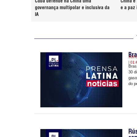
Cuba defende na China uma
China e
governança multipolar e inclusiva da
e a paz 
IA
Bra
Julh
| 01:
Brasí
30 d
gaso
do p
Rús