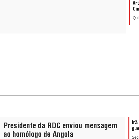
Ar
Ci
Qui
Irã
Presidente da RDC enviou mensagem
gue
ao homólogo de Angola
Segu