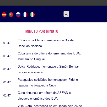
MINUTO POR MINUTO
Cubanos na China comemoram o Dia da
01:47
Rebelião Nacional
Cuba tem sido vítima do terrorismo dos EUA,
01:47
afirmam no Uruguai
Delcy Rodríguez homenageia Simón Bolívar
01:47
no seu aniversário
Paraguaios solidários homenageiam Fidel e
01:47
repudiam o bloqueio a Cuba
Cuba denuncia em fórum da ASEAN o
01:47
bloqueio energético dos EUA
Villa Clara, destacada na emulação pelo 26 de