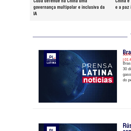
Cuba defende na China uma
China e
governança multipolar e inclusiva da
e a paz 
IA
Bra
Julh
| 01:
Brasí
30 d
gaso
do p
Rús