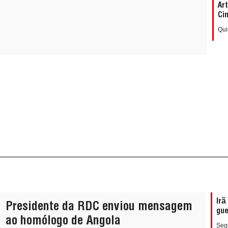
Ar
Ci
Qui
Irã
Presidente da RDC enviou mensagem
gue
ao homólogo de Angola
Segu