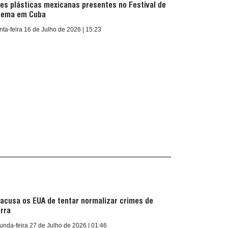
tes plásticas mexicanas presentes no Festival de
nema em Cuba
nta-feira 16 de Julho de 2026 | 15:23
Last Edition | English
July 8, 2026
 acusa os EUA de tentar normalizar crimes de
rra
nda-feira 27 de Julho de 2026 | 01:46