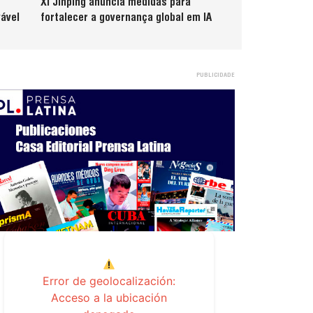
Xi Jinping anuncia medidas para
ável
fortalecer a governança global em IA
PUBLICIDADE
Error de geolocalización:
Acceso a la ubicación