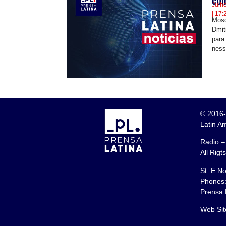
com
Julh
| 17:
Mosc
Dmit
para
ness
© 2016-
Latin A
Radio –
All Rigt
St. E N
Phones:
Prensa 
Web Sit