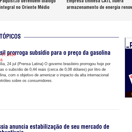
 Paquistão defendem diálogo
Empresa chinesa CATL lidera
integral no Oriente Médio
armazenamento de energia renov
TÓPICOS
sil prorroga subsídio para o preço da gasolina
o 27, 2026
46
lia, 24 jul (Prensa Latina) O governo brasileiro prorrogou hoje por
ias o subsídio de 0,44 reais (cerca de 0,08 dólares) por litro de
lina, com o objetivo de amenizar o impacto da alta internacional
etróleo sobre os consumidores.
sia anuncia estabilização de seu mercado de