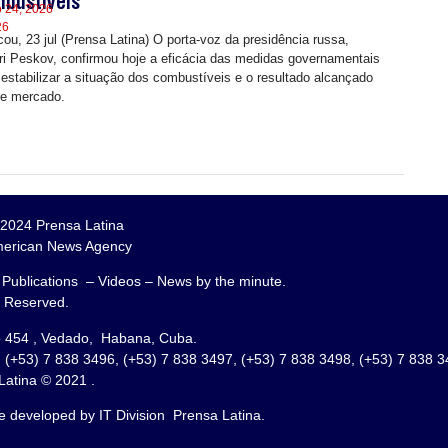
bustíveis
o 24, 2026
26
ou, 23 jul (Prensa Latina) O porta-voz da presidência russa,
ri Peskov, confirmou hoje a eficácia das medidas governamentais
 estabilizar a situação dos combustíveis e o resultado alcançado
e mercado.
2024 Prensa Latina
merican News Agency
 Publications – Videos – News by the minute.
s Reserved.
o 454 , Vedado, Habana, Cuba.
 (+53) 7 838 3496, (+53) 7 838 3497, (+53) 7 838 3498, (+53) 7 838 
Latina © 2021 .
e developed by IT Division Prensa Latina.